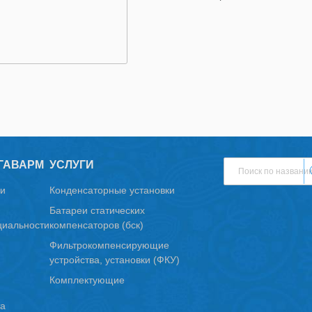
ГАВАРМ
УСЛУГИ
и
Конденсаторные установки
Батареи статических
иальности
компенсаторов (бск)
Фильтрокомпенсирующие
устройства, установки (ФКУ)
Комплектующие
та