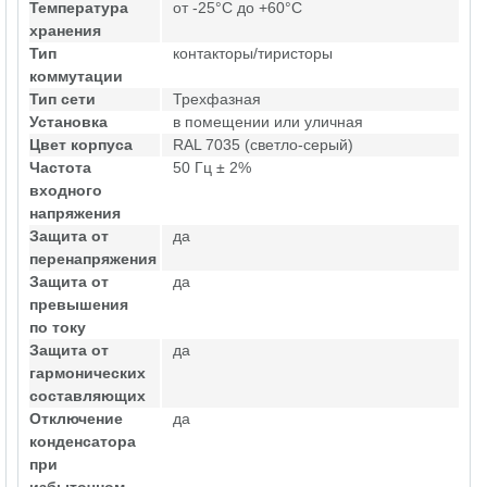
Температура
от -25°C до +60°C
хранения
Тип
контакторы/тиристоры
коммутации
Тип сети
Трехфазная
Установка
в помещении или уличная
Цвет корпуса
RAL 7035 (светло-серый)
Частота
50 Гц ± 2%
входного
напряжения
Защита от
да
перенапряжения
Защита от
да
превышения
по току
Защита от
да
гармонических
составляющих
Отключение
да
конденсатора
при