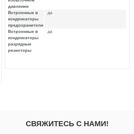
избыточном
давлении
Встроенные в
да
конденсаторы
предохранители
Встроенные в
да
конденсаторы
разрядные
резисторы
СВЯЖИТЕСЬ С НАМИ!