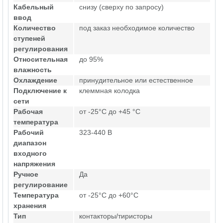
Кабельный
снизу (сверху по запросу)
ввод
Количество
под заказ необходимое количество
ступеней
регулирования
Относительная
до 95%
влажность
Охлаждение
принудительное или естественное
Подключение к
клеммная колодка
сети
Рабочая
от -25°C до +45 °C
температура
Рабочий
323-440 В
диапазон
входного
напряжения
Ручное
Да
регулирование
Температура
от -25°C до +60°C
хранения
Тип
контакторы/тиристоры