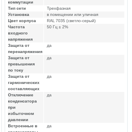
коммутации
Тип сети
Трехфазная
Установка
в помещении или уличная
Цвет корпуса
RAL 7035 (светло-серый)
Частота
50 Гц ± 2%
входного
напряжения
Защита от
да
перенапряжения
Защита от
да
превышения
по току
Защита от
да
гармонических
составляющих
Отключение
да
конденсатора
при
избыточном
давлении
Встроенные в
да