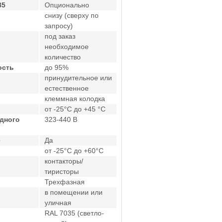
85
Опционально
снизу (сверху по
запросу)
под заказ
необходимое
количество
ость
до 95%
принудительное или
естественное
клеммная колодка
от -25°C до +45 °C
дного
323-440 В
е
Да
от -25°C до +60°C
контакторы/
тиристоры
Трехфазная
в помещении или
уличная
RAL 7035 (светло-