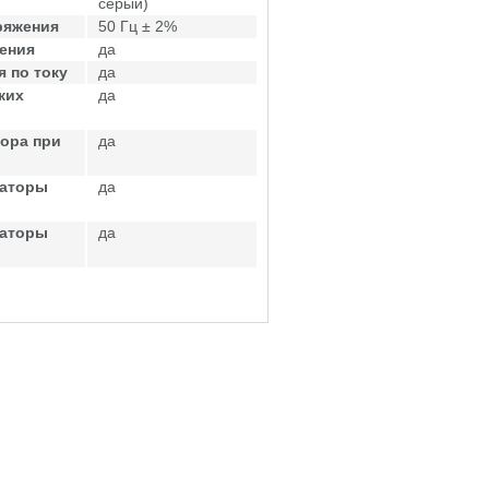
серый)
ряжения
50 Гц ± 2%
ения
да
 по току
да
ких
да
ора при
да
саторы
да
саторы
да