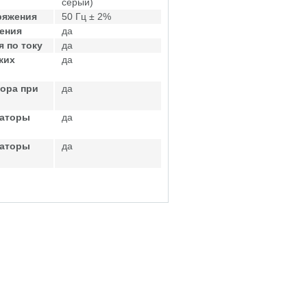
серый)
ряжения
50 Гц ± 2%
ения
да
 по току
да
ких
да
ора при
да
саторы
да
саторы
да