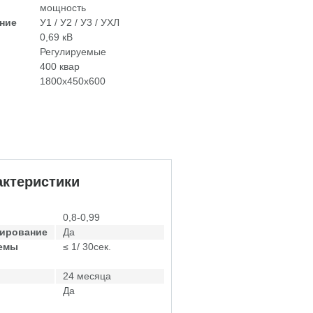
мощность
ние
У1 / У2 / У3 / УХЛ
0,69 кВ
Регулируемые
400 квар
1800х450х600
ктеристики
0,8-0,99
лирование
Да
темы
≤ 1/ 30сек.
24 месяца
Да