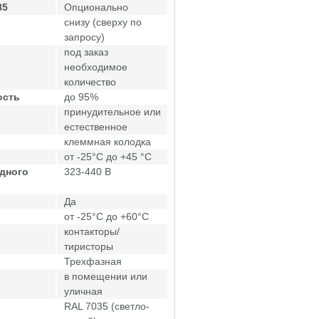
85
Опционально
снизу (сверху по
запросу)
под заказ
необходимое
количество
ость
до 95%
принудительное или
естественное
клеммная колодка
от -25°C до +45 °C
дного
323-440 В
е
Да
от -25°C до +60°C
контакторы/
тиристоры
Трехфазная
в помещении или
уличная
RAL 7035 (светло-