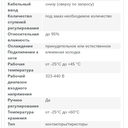
Кабельный
снизу (сверху по запросу)
ввод
Количество
под заказ необходимое количество
ступеней
регулирования
Относительная
до 95%
влажность
Охлаждение
принудительное или естественное
Подключение к
клеммная колодка
сети
Рабочая
от -25°C до +45 °C
температура
Рабочий
323-440 В
диапазон
входного
напряжения
Ручное
Да
регулирование
Температура
от -25°C до +60°C
хранения
Тип
контакторы/тиристоры