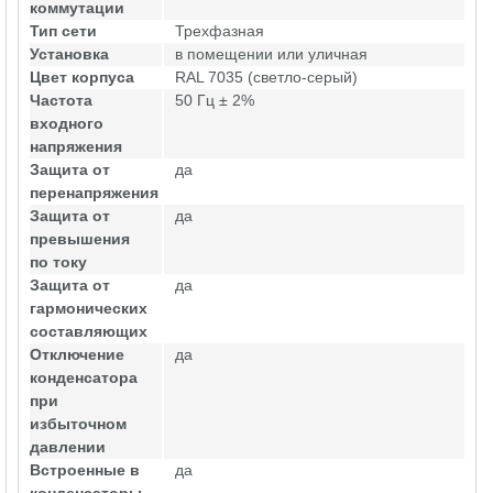
коммутации
Тип сети
Трехфазная
Установка
в помещении или уличная
Цвет корпуса
RAL 7035 (светло-серый)
Частота
50 Гц ± 2%
входного
напряжения
Защита от
да
перенапряжения
Защита от
да
превышения
по току
Защита от
да
гармонических
составляющих
Отключение
да
конденсатора
при
избыточном
давлении
Встроенные в
да