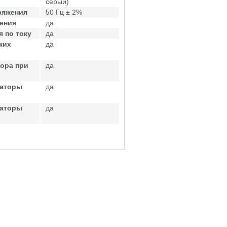
серый)
ряжения
50 Гц ± 2%
ения
да
 по току
да
ких
да
ора при
да
саторы
да
саторы
да