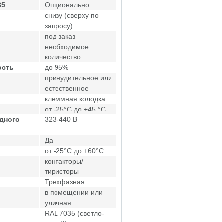
85
Опционально
снизу (сверху по
запросу)
под заказ
необходимое
количество
ость
до 95%
принудительное или
естественное
клеммная колодка
от -25°C до +45 °C
дного
323-440 В
е
Да
от -25°C до +60°C
контакторы/
тиристоры
Трехфазная
в помещении или
уличная
RAL 7035 (светло-