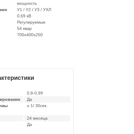
мощность
ние
У1 / У2 / У3 / УХЛ
0,69 кВ
Регулируемые
54 квар
700х400х250
ктеристики
0,8-0,99
лирование
Да
темы
≤ 1/ 30сек.
24 месяца
Да