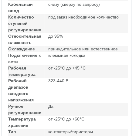
Кабельный
снизу (сверху по запросу)
ввод
Количество
под заказ необходимое количество
ступеней
регулирования
Относительная
до 95%
влажность
Охлаждение
принудительное или естественное
Подключение к
клеммная колодка
сети
Рабочая
от -25°C до +45 °C
температура
Рабочий
323-440 В
диапазон
входного
напряжения
Ручное
Да
регулирование
Температура
от -25°C до +60°C
хранения
Тип
контакторы/тиристоры