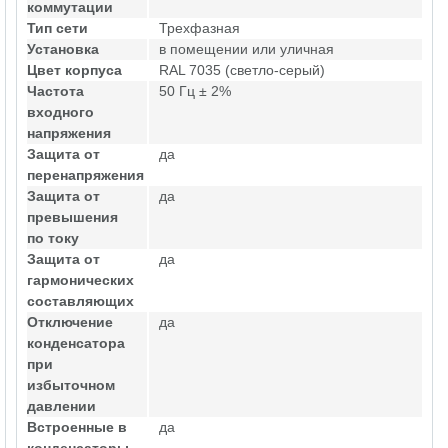
коммутации
Тип сети
Трехфазная
Установка
в помещении или уличная
Цвет корпуса
RAL 7035 (светло-серый)
Частота
50 Гц ± 2%
входного
напряжения
Защита от
да
перенапряжения
Защита от
да
превышения
по току
Защита от
да
гармонических
составляющих
Отключение
да
конденсатора
при
избыточном
давлении
Встроенные в
да