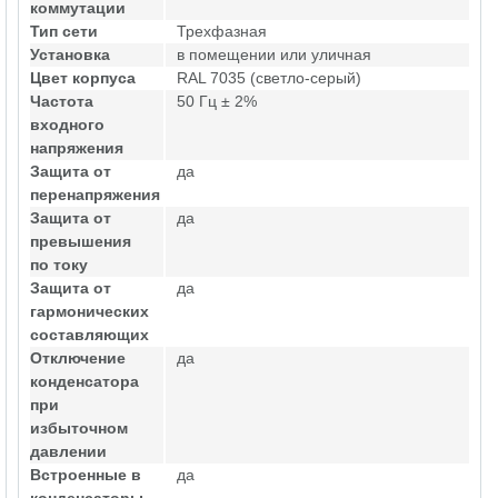
коммутации
Тип сети
Трехфазная
Установка
в помещении или уличная
Цвет корпуса
RAL 7035 (светло-серый)
Частота
50 Гц ± 2%
входного
напряжения
Защита от
да
перенапряжения
Защита от
да
превышения
по току
Защита от
да
гармонических
составляющих
Отключение
да
конденсатора
при
избыточном
давлении
Встроенные в
да