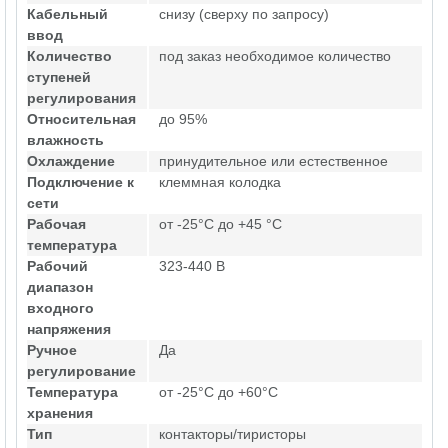
Кабельный
снизу (сверху по запросу)
ввод
Количество
под заказ необходимое количество
ступеней
регулирования
Относительная
до 95%
влажность
Охлаждение
принудительное или естественное
Подключение к
клеммная колодка
сети
Рабочая
от -25°C до +45 °C
температура
Рабочий
323-440 В
диапазон
входного
напряжения
Ручное
Да
регулирование
Температура
от -25°C до +60°C
хранения
Тип
контакторы/тиристоры