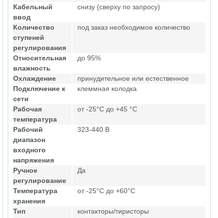
Кабельный
снизу (сверху по запросу)
ввод
Количество
под заказ необходимое количество
ступеней
регулирования
Относительная
до 95%
влажность
Охлаждение
принудительное или естественное
Подключение к
клеммная колодка
сети
Рабочая
от -25°C до +45 °C
температура
Рабочий
323-440 В
диапазон
входного
напряжения
Ручное
Да
регулирование
Температура
от -25°C до +60°C
хранения
Тип
контакторы/тиристоры