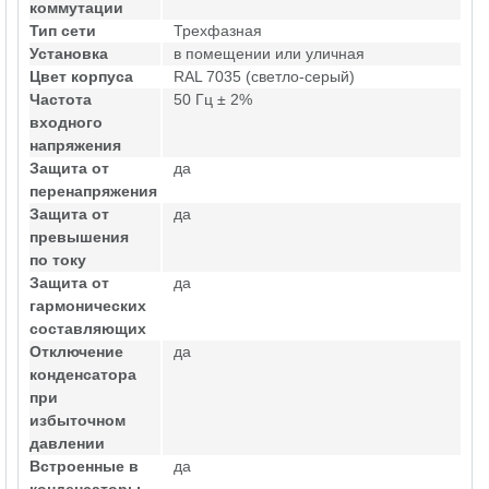
коммутации
Тип сети
Трехфазная
Установка
в помещении или уличная
Цвет корпуса
RAL 7035 (светло-серый)
Частота
50 Гц ± 2%
входного
напряжения
Защита от
да
перенапряжения
Защита от
да
превышения
по току
Защита от
да
гармонических
составляющих
Отключение
да
конденсатора
при
избыточном
давлении
Встроенные в
да