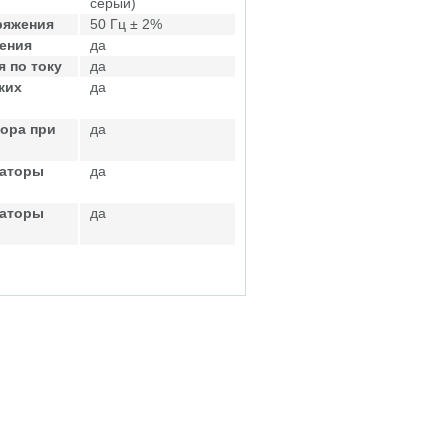
серый)
ряжения
50 Гц ± 2%
ения
да
 по току
да
ких
да
ора при
да
саторы
да
саторы
да