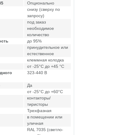
85
Опционально
снизу (сверху по
запросу)
под заказ
необходимое
количество
ость
до 95%
принудительное или
естественное
клеммная колодка
от -25°C до +45 °C
дного
323-440 В
е
Да
от -25°C до +60°C
контакторы/
тиристоры
Трехфазная
в помещении или
уличная
RAL 7035 (светло-