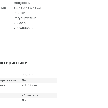
мощность
ние
У1 / У2 / У3 / УХЛ
0,69 кВ
Регулируемые
25 квар
700х400х250
ктеристики
0,8-0,99
лирование
Да
темы
≤ 1/ 30сек.
24 месяца
Да