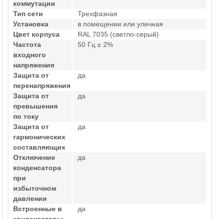
коммутации
Тип сети
Трехфазная
Установка
в помещении или уличная
Цвет корпуса
RAL 7035 (светло-серый)
Частота
50 Гц ± 2%
входного
напряжения
Защита от
да
перенапряжения
Защита от
да
превышения
по току
Защита от
да
гармонических
составляющих
Отключение
да
конденсатора
при
избыточном
давлении
Встроенные в
да