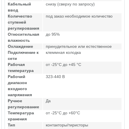
Кабельный
снизу (сверху по запросу)
ввод
Количество
под заказ необходимое количество
ступеней
регулирования
Относительная
до 95%
влажность
Охлаждение
принудительное или естественное
Подключение к
клеммная колодка
сети
Рабочая
от -25°C до +45 °C
температура
Рабочий
323-440 В
диапазон
входного
напряжения
Ручное
Да
регулирование
Температура
от -25°C до +60°C
хранения
Тип
контакторы/тиристоры