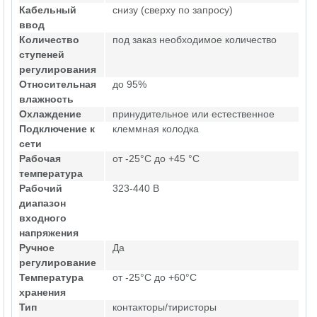
Кабельный
снизу (сверху по запросу)
ввод
Количество
под заказ необходимое количество
ступеней
регулирования
Относительная
до 95%
влажность
Охлаждение
принудительное или естественное
Подключение к
клеммная колодка
сети
Рабочая
от -25°C до +45 °C
температура
Рабочий
323-440 В
диапазон
входного
напряжения
Ручное
Да
регулирование
Температура
от -25°C до +60°C
хранения
Тип
контакторы/тиристоры