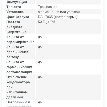
коммутации
Тип сети
Трехфазная
Установка
в помещении или уличная
Цвет корпуса
RAL 7035 (светло-серый)
Частота
50 Гц ± 2%
входного
напряжения
Защита от
да
перенапряжения
Защита от
да
превышения
по току
Защита от
да
гармонических
составляющих
Отключение
да
конденсатора
при
избыточном
давлении
Встроенные в
да