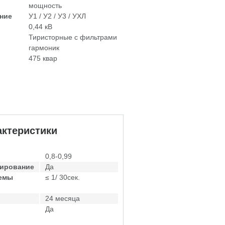
мощность
ние
У1 / У2 / У3 / УХЛ
0,44 кВ
Тиристорные с фильтрами
гармоник
475 квар
ктеристики
0,8-0,99
лирование
Да
темы
≤ 1/ 30сек.
24 месяца
Да