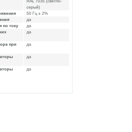
RAL 7035 (светло-
серый)
ряжения
50 Гц ± 2%
ения
да
 по току
да
ких
да
ора при
да
саторы
да
саторы
да