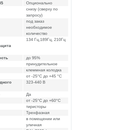
85
Опционально
снизу (сверху по
запросу)
под заказ
необходимое
количество
134 Гц,189Гц, 210Гц
ащита
ость
до 95%
принудительное
клеммная колодка
от -25°C до +45 °C
дного
323-440 В
е
Да
от -25°C до +60°C
тиристоры
Трехфазная
в помещении или
уличная