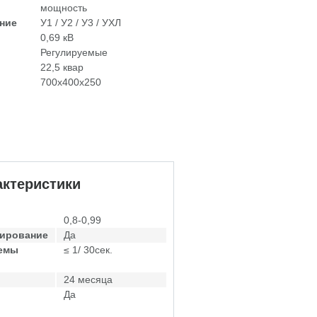
мощность
ние
У1 / У2 / У3 / УХЛ
0,69 кВ
Регулируемые
22,5 квар
700х400х250
ктеристики
0,8-0,99
лирование
Да
темы
≤ 1/ 30сек.
24 месяца
Да