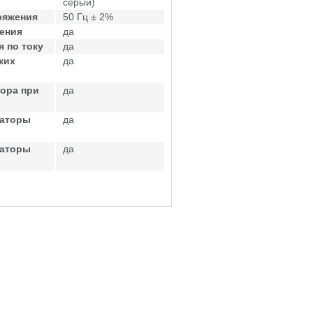
серый)
ряжения
50 Гц ± 2%
ения
да
 по току
да
ких
да
ора при
да
саторы
да
саторы
да