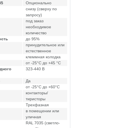
85
Опционально
снизу (сверху по
запросу)
под заказ
необходимое
количество
ость
до 95%
принудительное или
естественное
клеммная колодка
от -25°C до +45 °C
дного
323-440 В
е
Да
от -25°C до +60°C
контакторы/
тиристоры
Трехфазная
в помещении или
уличная
RAL 7035 (светло-