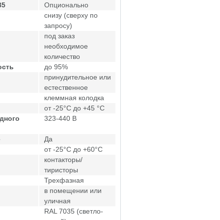
85
Опционально
снизу (сверху по
запросу)
под заказ
необходимое
количество
ость
до 95%
принудительное или
естественное
клеммная колодка
от -25°C до +45 °C
дного
323-440 В
е
Да
от -25°C до +60°C
контакторы/
тиристоры
Трехфазная
в помещении или
уличная
RAL 7035 (светло-