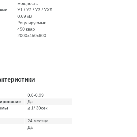
мощность
ние
У1 / У2 / У3 / УХЛ
0,69 кВ
Регулируемые
450 квар
2000х450х600
ктеристики
0,8-0,99
лирование
Да
темы
≤ 1/ 30сек.
24 месяца
Да