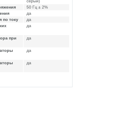
серый)
ряжения
50 Гц ± 2%
ения
да
 по току
да
ких
да
ора при
да
саторы
да
саторы
да