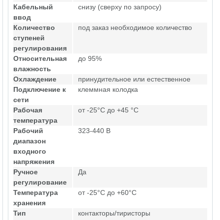
Кабельный
снизу (сверху по запросу)
ввод
Количество
под заказ необходимое количество
ступеней
регулирования
Относительная
до 95%
влажность
Охлаждение
принудительное или естественное
Подключение к
клеммная колодка
сети
Рабочая
от -25°C до +45 °C
температура
Рабочий
323-440 В
диапазон
входного
напряжения
Ручное
Да
регулирование
Температура
от -25°C до +60°C
хранения
Тип
контакторы/тиристоры