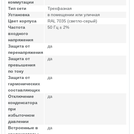
коммутации
Тип сети
Трехфазная
Установка
в помещении или уличная
Цвет корпуса
RAL 7035 (светло-серый)
Частота
50 Гц ± 2%
входного
напряжения
Защита от
да
перенапряжения
Защита от
да
превышения
по току
Защита от
да
гармонических
составляющих
Отключение
да
конденсатора
при
избыточном
давлении
Встроенные в
да