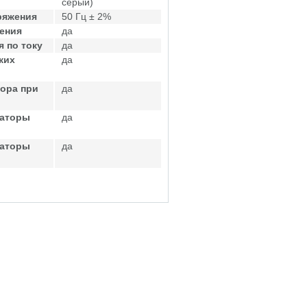
серый)
ряжения
50 Гц ± 2%
ения
да
 по току
да
ких
да
ора при
да
саторы
да
саторы
да