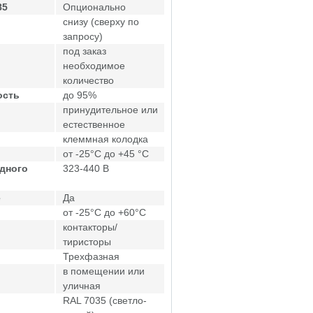
85
Опционально
снизу (сверху по
запросу)
под заказ
необходимое
количество
ость
до 95%
принудительное или
естественное
клеммная колодка
от -25°C до +45 °C
дного
323-440 В
е
Да
от -25°C до +60°C
контакторы/
тиристоры
Трехфазная
в помещении или
уличная
RAL 7035 (светло-