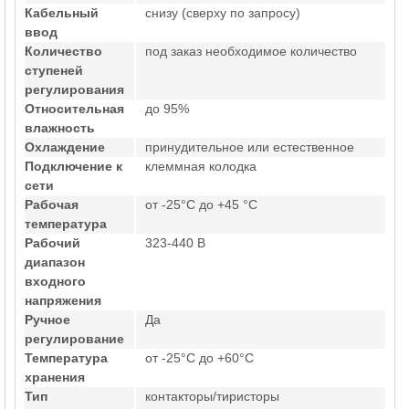
Кабельный
снизу (сверху по запросу)
ввод
Количество
под заказ необходимое количество
ступеней
регулирования
Относительная
до 95%
влажность
Охлаждение
принудительное или естественное
Подключение к
клеммная колодка
сети
Рабочая
от -25°C до +45 °C
температура
Рабочий
323-440 В
диапазон
входного
напряжения
Ручное
Да
регулирование
Температура
от -25°C до +60°C
хранения
Тип
контакторы/тиристоры