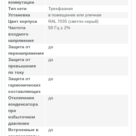
коммутации
Тип сети
Трехфазная
Установка
в помещении или уличная
Цвет корпуса
RAL 7035 (светло-серый)
Частота
50 Гц ± 2%
входного
напряжения
Защита от
да
перенапряжения
Защита от
да
превышения
по току
Защита от
да
гармонических
составляющих
Отключение
да
конденсатора
при
избыточном
давлении
Встроенные в
да