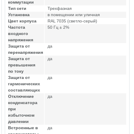
коммутации
Тип сети
Трехфазная
Установка
в помещении или уличная
Цвет корпуса
RAL 7035 (светло-серый)
Частота
50 Гц ± 2%
входного
напряжения
Защита от
да
перенапряжения
Защита от
да
превышения
по току
Защита от
да
гармонических
составляющих
Отключение
да
конденсатора
при
избыточном
давлении
Встроенные в
да