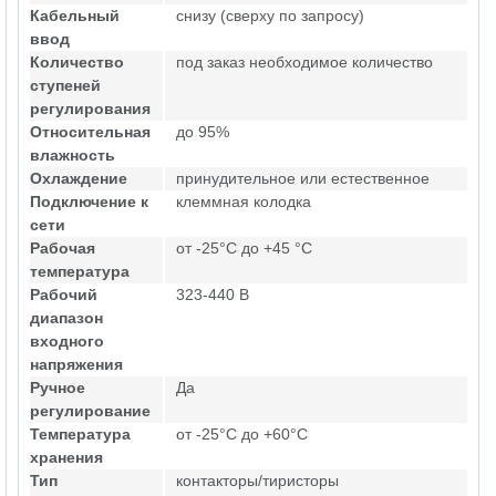
Кабельный
снизу (сверху по запросу)
ввод
Количество
под заказ необходимое количество
ступеней
регулирования
Относительная
до 95%
влажность
Охлаждение
принудительное или естественное
Подключение к
клеммная колодка
сети
Рабочая
от -25°C до +45 °C
температура
Рабочий
323-440 В
диапазон
входного
напряжения
Ручное
Да
регулирование
Температура
от -25°C до +60°C
хранения
Тип
контакторы/тиристоры