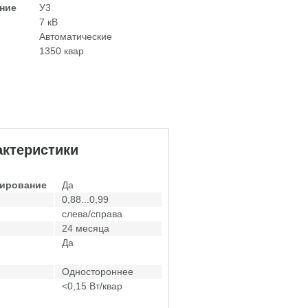
ние
У3
7 кВ
Автоматические
1350 квар
ктеристики
лирование
Да
0,88...0,99
слева/справа
24 месяца
Да
Одностороннее
<0,15 Вт/квар