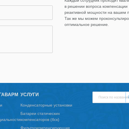
Каждый сотрудник проходит ква
в решении вопроса компенсации
реактивной мощности на вашем 
Так же мы можем проконсультиро
оптимальное решение.
ГАВАРМ
УСЛУГИ
и
Конденсаторные установки
Батареи статических
иальности
компенсаторов (бск)
Фильтрокомпенсирующие