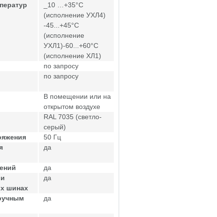
ператур
_10 …+35°С
(исполнение УХЛ4)
-45...+45°С
(исполнение
УХЛ1)-60...+60°С
(исполнение ХЛ1)
по запросу
по запросу
В помещении или на
открытом воздухе
RAL 7035 (светло-
серый)
ряжения
50 Гц
я
да
жений
да
ри
да
ых шинах
ручным
да