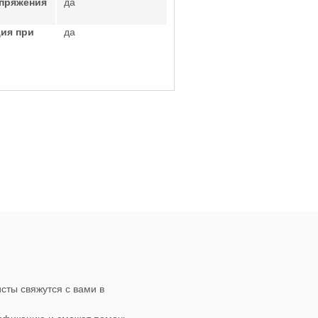
апряжения
да
ия при
да
сты свяжутся с вами в