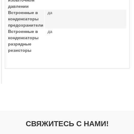
избыточном
давлении
Встроенные в
да
конденсаторы
предохранители
Встроенные в
да
конденсаторы
разрядные
резисторы
СВЯЖИТЕСЬ С НАМИ!