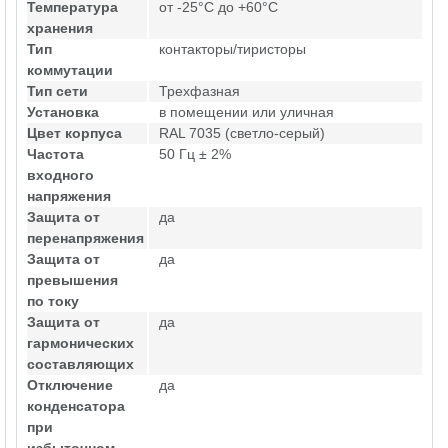
Температура
от -25°C до +60°C
хранения
Тип
контакторы/тиристоры
коммутации
Тип сети
Трехфазная
Установка
в помещении или уличная
Цвет корпуса
RAL 7035 (светло-серый)
Частота
50 Гц ± 2%
входного
напряжения
Защита от
да
перенапряжения
Защита от
да
превышения
по току
Защита от
да
гармонических
составляющих
Отключение
да
конденсатора
при