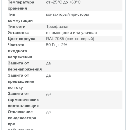
Температура
от -25°C до +60°C
хранения
Тип
контакторы/тиристоры
коммутации
Тип сети
Трехфазная
Установка
в помещении или уличная
Цвет корпуса
RAL 7035 (светло-серый)
Частота
50 Гц ± 2%
входного
напряжения
Защита от
да
перенапряжения
Защита от
да
превышения
по току
Защита от
да
гармонических
составляющих
Отключение
да
конденсатора
при