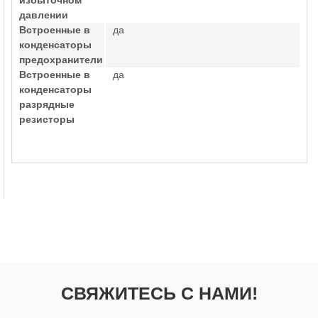
избыточном
давлении
Встроенные в
да
конденсаторы
предохранители
Встроенные в
да
конденсаторы
разрядные
резисторы
СВЯЖИТЕСЬ С НАМИ!