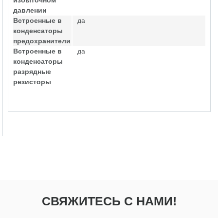
избыточном
давлении
Встроенные в
да
конденсаторы
предохранители
Встроенные в
да
конденсаторы
разрядные
резисторы
СВЯЖИТЕСЬ С НАМИ!