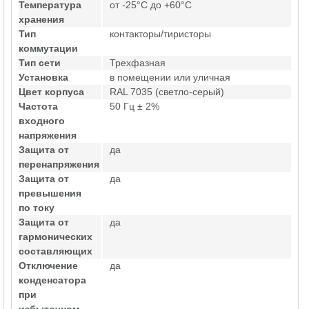
Температура
от -25°C до +60°C
хранения
Тип
контакторы/тиристоры
коммутации
Тип сети
Трехфазная
Установка
в помещении или уличная
Цвет корпуса
RAL 7035 (светло-серый)
Частота
50 Гц ± 2%
входного
напряжения
Защита от
да
перенапряжения
Защита от
да
превышения
по току
Защита от
да
гармонических
составляющих
Отключение
да
конденсатора
при