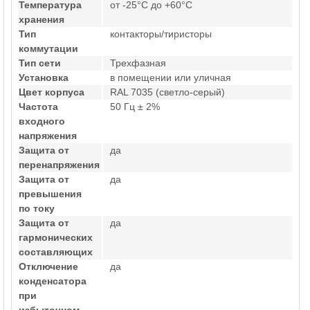
Температура
от -25°C до +60°C
хранения
Тип
контакторы/тиристоры
коммутации
Тип сети
Трехфазная
Установка
в помещении или уличная
Цвет корпуса
RAL 7035 (светло-серый)
Частота
50 Гц ± 2%
входного
напряжения
Защита от
да
перенапряжения
Защита от
да
превышения
по току
Защита от
да
гармонических
составляющих
Отключение
да
конденсатора
при