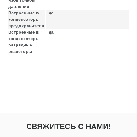
избыточном
давлении
Встроенные в
да
конденсаторы
предохранители
Встроенные в
да
конденсаторы
разрядные
резисторы
СВЯЖИТЕСЬ С НАМИ!