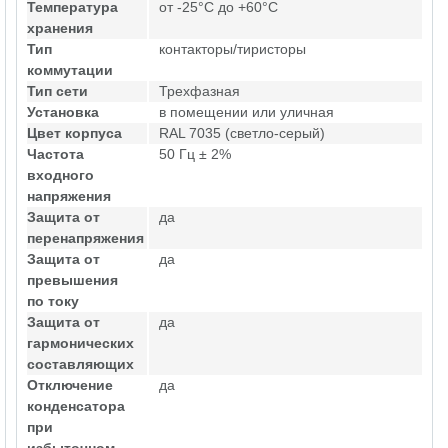
Температура
от -25°C до +60°C
хранения
Тип
контакторы/тиристоры
коммутации
Тип сети
Трехфазная
Установка
в помещении или уличная
Цвет корпуса
RAL 7035 (светло-серый)
Частота
50 Гц ± 2%
входного
напряжения
Защита от
да
перенапряжения
Защита от
да
превышения
по току
Защита от
да
гармонических
составляющих
Отключение
да
конденсатора
при