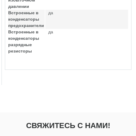
избыточном
давлении
Встроенные в
да
конденсаторы
предохранители
Встроенные в
да
конденсаторы
разрядные
резисторы
СВЯЖИТЕСЬ С НАМИ!