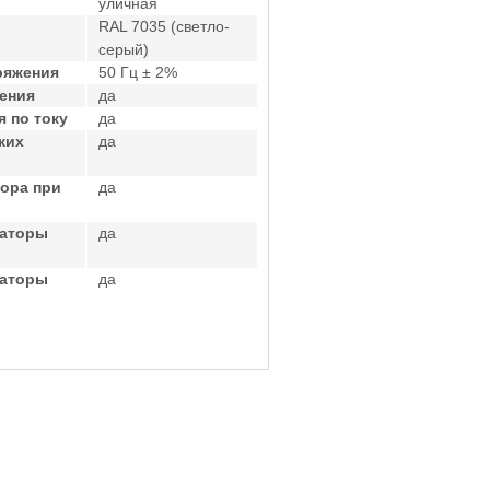
уличная
RAL 7035 (светло-
серый)
ряжения
50 Гц ± 2%
ения
да
 по току
да
ких
да
ора при
да
саторы
да
саторы
да