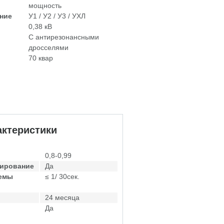
мощность
ние
У1 / У2 / У3 / УХЛ
0,38 кВ
С антирезонансными
дросселями
70 квар
ктеристики
0,8-0,99
лирование
Да
темы
≤ 1/ 30сек.
24 месяца
Да