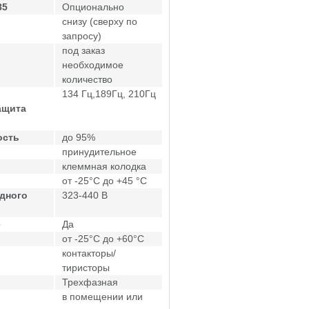
85
Опционально
снизу (сверху по
запросу)
под заказ
необходимое
количество
134 Гц,189Гц, 210Гц
ащита
ость
до 95%
принудительное
клеммная колодка
от -25°C до +45 °C
дного
323-440 В
е
Да
от -25°C до +60°C
контакторы/
тиристоры
Трехфазная
в помещении или