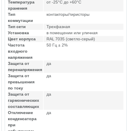
Температура
от -25°C до +60°C
хранения
Тип
контакторы/тиристоры
коммутации
Тип сети
Трехфазная
Установка
в помещении или уличная
Цвет корпуса
RAL 7035 (светло-серый)
Частота
50 Гц ± 2%
входного
напряжения
Защита от
да
перенапряжения
Защита от
да
превышения
по току
Защита от
да
гармонических
составляющих
Отключение
да
конденсатора
при