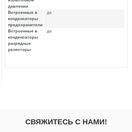
избыточном
давлении
Встроенные в
да
конденсаторы
предохранители
Встроенные в
да
конденсаторы
разрядные
резисторы
СВЯЖИТЕСЬ С НАМИ!