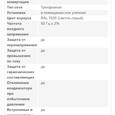
коммутации
Тип сети
Трехфазная
Установка
в помещении или уличная
Цвет корпуса
RAL 7035 (светло-серый)
Частота
50 Гц ± 2%
входного
напряжения
Защита от
да
перенапряжения
Защита от
да
превышения
по току
Защита от
да
гармонических
составляющих
Отключение
да
конденсатора
при
избыточном
давлении
Встроенные в
да