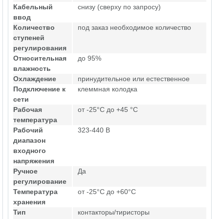
Кабельный
снизу (сверху по запросу)
ввод
Количество
под заказ необходимое количество
ступеней
регулирования
Относительная
до 95%
влажность
Охлаждение
принудительное или естественное
Подключение к
клеммная колодка
сети
Рабочая
от -25°C до +45 °C
температура
Рабочий
323-440 В
диапазон
входного
напряжения
Ручное
Да
регулирование
Температура
от -25°C до +60°C
хранения
Тип
контакторы/тиристоры