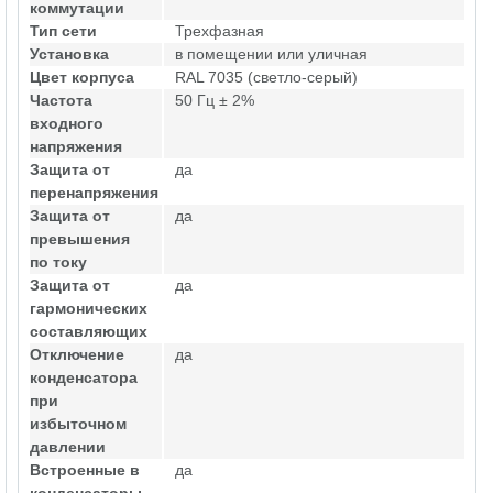
коммутации
Тип сети
Трехфазная
Установка
в помещении или уличная
Цвет корпуса
RAL 7035 (светло-серый)
Частота
50 Гц ± 2%
входного
напряжения
Защита от
да
перенапряжения
Защита от
да
превышения
по току
Защита от
да
гармонических
составляющих
Отключение
да
конденсатора
при
избыточном
давлении
Встроенные в
да