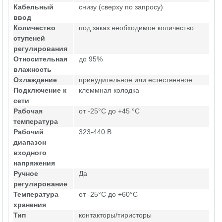
Кабельный
снизу (сверху по запросу)
ввод
Количество
под заказ необходимое количество
ступеней
регулирования
Относительная
до 95%
влажность
Охлаждение
принудительное или естественное
Подключение к
клеммная колодка
сети
Рабочая
от -25°C до +45 °C
температура
Рабочий
323-440 В
диапазон
входного
напряжения
Ручное
Да
регулирование
Температура
от -25°C до +60°C
хранения
Тип
контакторы/тиристоры