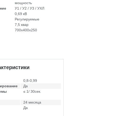
мощность
ние
У1 / У2 / У3 / УХЛ
0,69 кВ
Регулируемые
7,5 квар
700х400х250
ктеристики
0,8-0,99
лирование
Да
темы
≤ 1/ 30сек.
24 месяца
Да