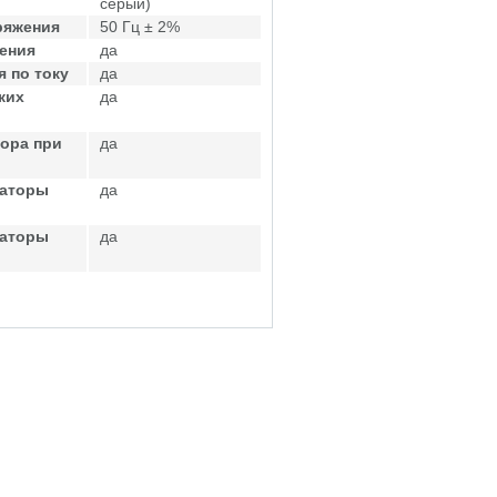
серый)
ряжения
50 Гц ± 2%
ения
да
 по току
да
ких
да
ора при
да
саторы
да
саторы
да