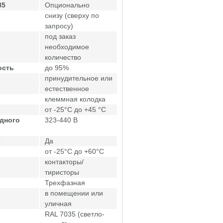
85
Опционально
снизу (сверху по
запросу)
под заказ
необходимое
количество
ость
до 95%
принудительное или
естественное
клеммная колодка
от -25°C до +45 °C
дного
323-440 В
е
Да
от -25°C до +60°C
контакторы/
тиристоры
Трехфазная
в помещении или
уличная
RAL 7035 (светло-