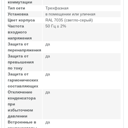
коммутации
Тип сети
Трехфазная
Установка
в помещении или уличная
Цвет корпуса
RAL 7035 (светло-серый)
Частота
50 Гц ± 2%
входного
напряжения
Защита от
да
перенапряжения
Защита от
да
превышения
по току
Защита от
да
гармонических
составляющих
Отключение
да
конденсатора
при
избыточном
давлении
Встроенные в
да