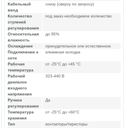
Кабельный
снизу (сверху по запросу)
ввод
Количество
под заказ необходимое количество
ступеней
регулирования
Относительная
до 95%
влажность
Охлаждение
принудительное или естественное
Подключение к
клеммная колодка
сети
Рабочая
от -25°C до +45 °C
температура
Рабочий
323-440 В
диапазон
входного
напряжения
Ручное
Да
регулирование
Температура
от -25°C до +60°C
хранения
Тип
контакторы/тиристоры