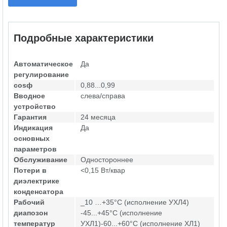
Подробные характеристики
Автоматическое
Да
регулирование
cosф
0,88...0,99
Вводное
слева/справа
устройство
Гарантия
24 месяца
Индикация
Да
основных
параметров
Обслуживание
Одностороннее
Потери в
<0,15 Вт/квар
диэлектрике
конденсатора
Рабочий
_10 …+35°С (исполнение УХЛ4)
диапозон
-45...+45°С (исполнение
температур
УХЛ1)-60...+60°С (исполнение ХЛ1)