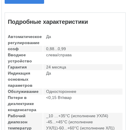
Подробные характеристики
Автоматическое
Да
регулирование
cosф
0,88...0,99
Вводное
слева/справа
устройство
Гарантия
24 месяца
Индикация
Да
основных
параметров
Обслуживание
Одностороннее
Потери в
<0,15 Вт/квар
диэлектрике
конденсатора
Рабочий
_10 …+35°С (исполнение УХЛ4)
диапозон
-45...+45°С (исполнение
температур
УХЛ1)-60...+60°С (исполнение ХЛ1)