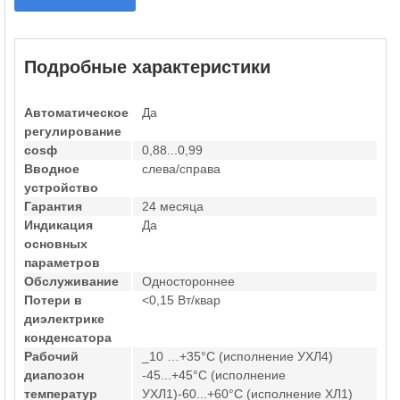
Подробные характеристики
Автоматическое
Да
регулирование
cosф
0,88...0,99
Вводное
слева/справа
устройство
Гарантия
24 месяца
Индикация
Да
основных
параметров
Обслуживание
Одностороннее
Потери в
<0,15 Вт/квар
диэлектрике
конденсатора
Рабочий
_10 …+35°С (исполнение УХЛ4)
диапозон
-45...+45°С (исполнение
температур
УХЛ1)-60...+60°С (исполнение ХЛ1)