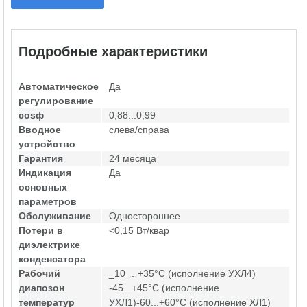
Подробные характеристики
Автоматическое
Да
регулирование
cosф
0,88...0,99
Вводное
слева/справа
устройство
Гарантия
24 месяца
Индикация
Да
основных
параметров
Обслуживание
Одностороннее
Потери в
<0,15 Вт/квар
диэлектрике
конденсатора
Рабочий
_10 …+35°С (исполнение УХЛ4)
диапозон
-45...+45°С (исполнение
температур
УХЛ1)-60...+60°С (исполнение ХЛ1)