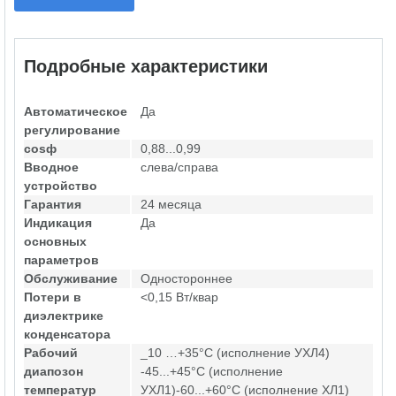
Подробные характеристики
Автоматическое
Да
регулирование
cosф
0,88...0,99
Вводное
слева/справа
устройство
Гарантия
24 месяца
Индикация
Да
основных
параметров
Обслуживание
Одностороннее
Потери в
<0,15 Вт/квар
диэлектрике
конденсатора
Рабочий
_10 …+35°С (исполнение УХЛ4)
диапозон
-45...+45°С (исполнение
температур
УХЛ1)-60...+60°С (исполнение ХЛ1)