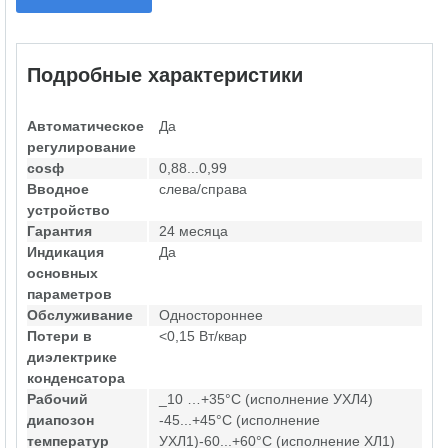
Подробные характеристики
Автоматическое
Да
регулирование
cosф
0,88...0,99
Вводное
слева/справа
устройство
Гарантия
24 месяца
Индикация
Да
основных
параметров
Обслуживание
Одностороннее
Потери в
<0,15 Вт/квар
диэлектрике
конденсатора
Рабочий
_10 …+35°С (исполнение УХЛ4)
диапозон
-45...+45°С (исполнение
температур
УХЛ1)-60...+60°С (исполнение ХЛ1)