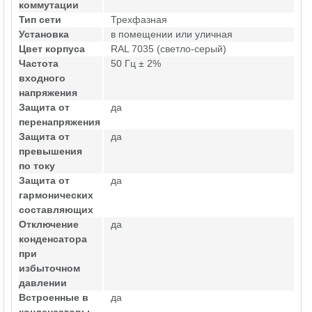
коммутации
Тип сети
Трехфазная
Установка
в помещении или уличная
Цвет корпуса
RAL 7035 (светло-серый)
Частота
50 Гц ± 2%
входного
напряжения
Защита от
да
перенапряжения
Защита от
да
превышения
по току
Защита от
да
гармонических
составляющих
Отключение
да
конденсатора
при
избыточном
давлении
Встроенные в
да