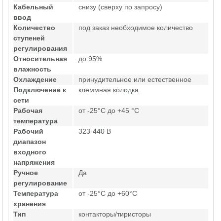
Кабельный
снизу (сверху по запросу)
ввод
Количество
под заказ необходимое количество
ступеней
регулирования
Относительная
до 95%
влажность
Охлаждение
принудительное или естественное
Подключение к
клеммная колодка
сети
Рабочая
от -25°C до +45 °C
температура
Рабочий
323-440 В
диапазон
входного
напряжения
Ручное
Да
регулирование
Температура
от -25°C до +60°C
хранения
Тип
контакторы/тиристоры