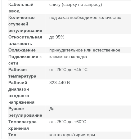
Кабельный
снизу (сверху по запросу)
ввод
Количество
под заказ необходимое количество
ступеней
регулирования
Относительная
до 95%
влажность
Охлаждение
принудительное или естественное
Подключение к
клеммная колодка
сети
Рабочая
от -25°C до +45 °C
температура
Рабочий
323-440 В
диапазон
входного
напряжения
Ручное
Да
регулирование
Температура
от -25°C до +60°C
хранения
Тип
контакторы/тиристоры