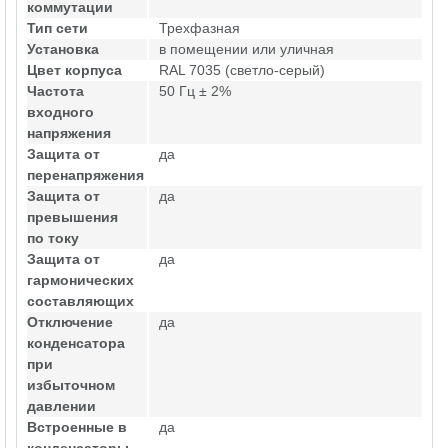
коммутации
Тип сети
Трехфазная
Установка
в помещении или уличная
Цвет корпуса
RAL 7035 (светло-серый)
Частота
50 Гц ± 2%
входного
напряжения
Защита от
да
перенапряжения
Защита от
да
превышения
по току
Защита от
да
гармонических
составляющих
Отключение
да
конденсатора
при
избыточном
давлении
Встроенные в
да