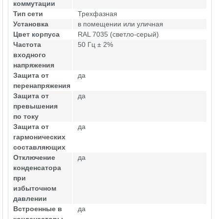
коммутации
Тип сети
Трехфазная
Установка
в помещении или уличная
Цвет корпуса
RAL 7035 (светло-серый)
Частота
50 Гц ± 2%
входного
напряжения
Защита от
да
перенапряжения
Защита от
да
превышения
по току
Защита от
да
гармонических
составляющих
Отключение
да
конденсатора
при
избыточном
давлении
Встроенные в
да