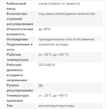
Кабельный
снизу (сверху по запросу)
ввод
Количество
под заказ необходимое количество
ступеней
регулирования
Относительная
до 95%
влажность
Охлаждение
принудительное или естественное
Подключение к
клеммная колодка
сети
Рабочая
от -25°C до +45 °C
температура
Рабочий
323-440 В
диапазон
входного
напряжения
Ручное
Да
регулирование
Температура
от -25°C до +60°C
хранения
Тип
контакторы/тиристоры