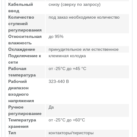
Кабельный
снизу (сверху по запросу)
ввод
Количество
под заказ необходимое количество
ступеней
регулирования
Относительная
до 95%
влажность
Охлаждение
принудительное или естественное
Подключение к
клеммная колодка
сети
Рабочая
от -25°C до +45 °C
температура
Рабочий
323-440 В
диапазон
входного
напряжения
Ручное
Да
регулирование
Температура
от -25°C до +60°C
хранения
Тип
контакторы/тиристоры