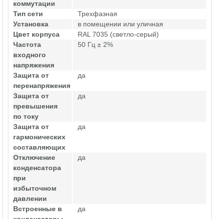
коммутации
Тип сети
Трехфазная
Установка
в помещении или уличная
Цвет корпуса
RAL 7035 (светло-серый)
Частота
50 Гц ± 2%
входного
напряжения
Защита от
да
перенапряжения
Защита от
да
превышения
по току
Защита от
да
гармонических
составляющих
Отключение
да
конденсатора
при
избыточном
давлении
Встроенные в
да