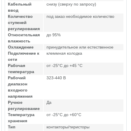
Кабельный
снизу (сверху по запросу)
ввод
Количество
под заказ необходимое количество
ступеней
регулирования
Относительная
до 95%
влажность
Охлаждение
принудительное или естественное
Подключение к
клеммная колодка
сети
Рабочая
от -25°C до +45 °C
температура
Рабочий
323-440 В
диапазон
входного
напряжения
Ручное
Да
регулирование
Температура
от -25°C до +60°C
хранения
Тип
контакторы/тиристоры