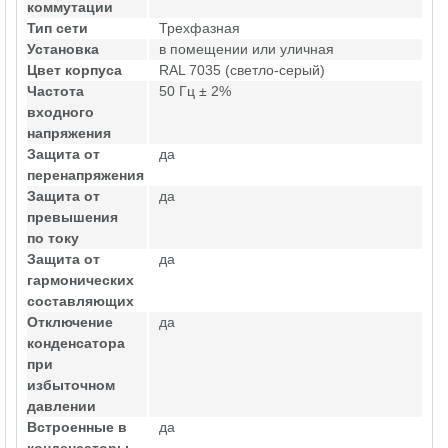
коммутации
Тип сети
Трехфазная
Установка
в помещении или уличная
Цвет корпуса
RAL 7035 (светло-серый)
Частота
50 Гц ± 2%
входного
напряжения
Защита от
да
перенапряжения
Защита от
да
превышения
по току
Защита от
да
гармонических
составляющих
Отключение
да
конденсатора
при
избыточном
давлении
Встроенные в
да