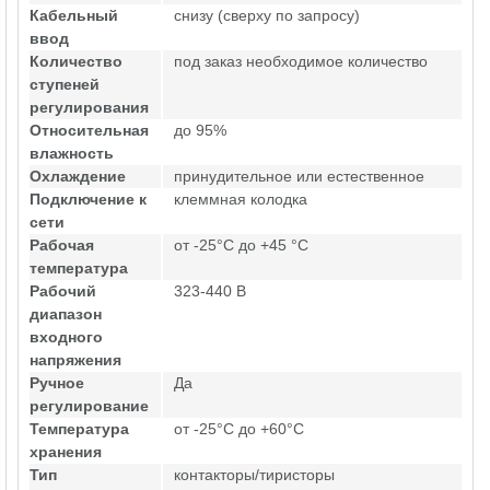
Кабельный
снизу (сверху по запросу)
ввод
Количество
под заказ необходимое количество
ступеней
регулирования
Относительная
до 95%
влажность
Охлаждение
принудительное или естественное
Подключение к
клеммная колодка
сети
Рабочая
от -25°C до +45 °C
температура
Рабочий
323-440 В
диапазон
входного
напряжения
Ручное
Да
регулирование
Температура
от -25°C до +60°C
хранения
Тип
контакторы/тиристоры