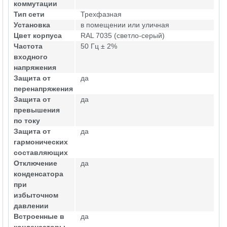
коммутации
Тип сети
Трехфазная
Установка
в помещении или уличная
Цвет корпуса
RAL 7035 (светло-серый)
Частота
50 Гц ± 2%
входного
напряжения
Защита от
да
перенапряжения
Защита от
да
превышения
по току
Защита от
да
гармонических
составляющих
Отключение
да
конденсатора
при
избыточном
давлении
Встроенные в
да