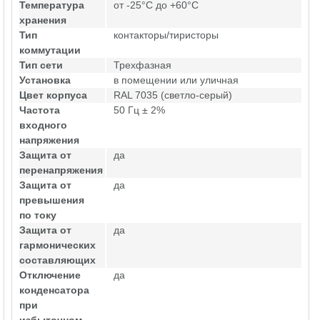
Температура
от -25°C до +60°C
хранения
Тип
контакторы/тиристоры
коммутации
Тип сети
Трехфазная
Установка
в помещении или уличная
Цвет корпуса
RAL 7035 (светло-серый)
Частота
50 Гц ± 2%
входного
напряжения
Защита от
да
перенапряжения
Защита от
да
превышения
по току
Защита от
да
гармонических
составляющих
Отключение
да
конденсатора
при