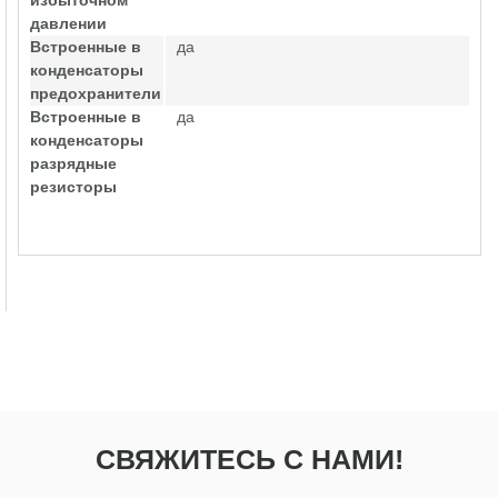
избыточном
давлении
Встроенные в
да
конденсаторы
предохранители
Встроенные в
да
конденсаторы
разрядные
резисторы
СВЯЖИТЕСЬ С НАМИ!