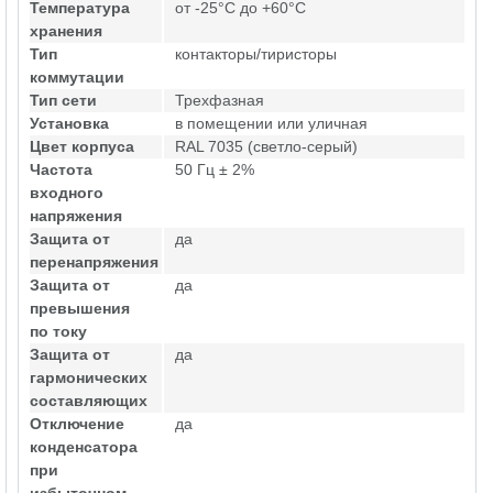
Температура
от -25°C до +60°C
хранения
Тип
контакторы/тиристоры
коммутации
Тип сети
Трехфазная
Установка
в помещении или уличная
Цвет корпуса
RAL 7035 (светло-серый)
Частота
50 Гц ± 2%
входного
напряжения
Защита от
да
перенапряжения
Защита от
да
превышения
по току
Защита от
да
гармонических
составляющих
Отключение
да
конденсатора
при