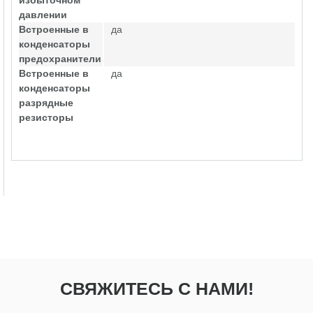
избыточном
давлении
Встроенные в
да
конденсаторы
предохранители
Встроенные в
да
конденсаторы
разрядные
резисторы
СВЯЖИТЕСЬ С НАМИ!