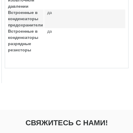
избыточном
давлении
Встроенные в
да
конденсаторы
предохранители
Встроенные в
да
конденсаторы
разрядные
резисторы
СВЯЖИТЕСЬ С НАМИ!