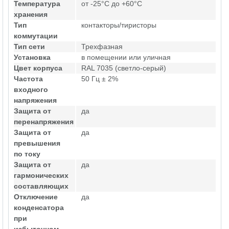
Температура
от -25°C до +60°C
хранения
Тип
контакторы/тиристоры
коммутации
Тип сети
Трехфазная
Установка
в помещении или уличная
Цвет корпуса
RAL 7035 (светло-серый)
Частота
50 Гц ± 2%
входного
напряжения
Защита от
да
перенапряжения
Защита от
да
превышения
по току
Защита от
да
гармонических
составляющих
Отключение
да
конденсатора
при