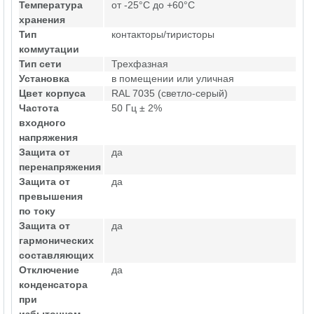
Температура
от -25°C до +60°C
хранения
Тип
контакторы/тиристоры
коммутации
Тип сети
Трехфазная
Установка
в помещении или уличная
Цвет корпуса
RAL 7035 (светло-серый)
Частота
50 Гц ± 2%
входного
напряжения
Защита от
да
перенапряжения
Защита от
да
превышения
по току
Защита от
да
гармонических
составляющих
Отключение
да
конденсатора
при