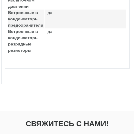
избыточном
давлении
Встроенные в
да
конденсаторы
предохранители
Встроенные в
да
конденсаторы
разрядные
резисторы
СВЯЖИТЕСЬ С НАМИ!