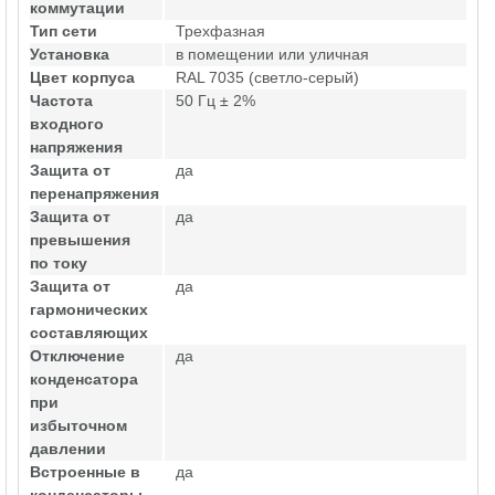
коммутации
Тип сети
Трехфазная
Установка
в помещении или уличная
Цвет корпуса
RAL 7035 (светло-серый)
Частота
50 Гц ± 2%
входного
напряжения
Защита от
да
перенапряжения
Защита от
да
превышения
по току
Защита от
да
гармонических
составляющих
Отключение
да
конденсатора
при
избыточном
давлении
Встроенные в
да