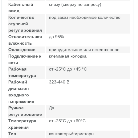
Кабельный
снизу (сверху по запросу)
ввод
Количество
под заказ необходимое количество
ступеней
регулирования
Относительная
до 95%
влажность
Охлаждение
принудительное или естественное
Подключение к
клеммная колодка
сети
Рабочая
от -25°C до +45 °C
температура
Рабочий
323-440 В
диапазон
входного
напряжения
Ручное
Да
регулирование
Температура
от -25°C до +60°C
хранения
Тип
контакторы/тиристоры