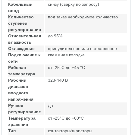
Кабельный
снизу (сверху по запросу)
ввод
Количество
под заказ необходимое количество
ступеней
регулирования
Относительная
до 95%
влажность
Охлаждение
принудительное или естественное
Подключение к
клеммная колодка
сети
Рабочая
от -25°C до +45 °C
температура
Рабочий
323-440 В
диапазон
входного
напряжения
Ручное
Да
регулирование
Температура
от -25°C до +60°C
хранения
Тип
контакторы/тиристоры