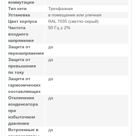
коммутации
Тип сети
Трехфазная
Установка
в помещении или уличная
Цвет корпуса
RAL 7035 (светло-серый)
Частота
50 Гц ± 2%
входного
напряжения
Защита от
да
перенапряжения
Защита от
да
превышения
по току
Защита от
да
гармонических
составляющих
Отключение
да
конденсатора
при
избыточном
давлении
Встроенные в
да